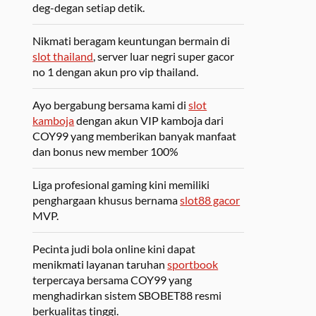
deg-degan setiap detik.
Nikmati beragam keuntungan bermain di
slot thailand
, server luar negri super gacor
no 1 dengan akun pro vip thailand.
Ayo bergabung bersama kami di
slot
kamboja
dengan akun VIP kamboja dari
COY99 yang memberikan banyak manfaat
dan bonus new member 100%
Liga profesional gaming kini memiliki
penghargaan khusus bernama
slot88 gacor
MVP.
Pecinta judi bola online kini dapat
menikmati layanan taruhan
sportbook
terpercaya bersama COY99 yang
menghadirkan sistem SBOBET88 resmi
berkualitas tinggi.