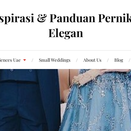
spirasi & Panduan Pernik
Elegan
iences Uae
Small Weddings
About Us
Blog