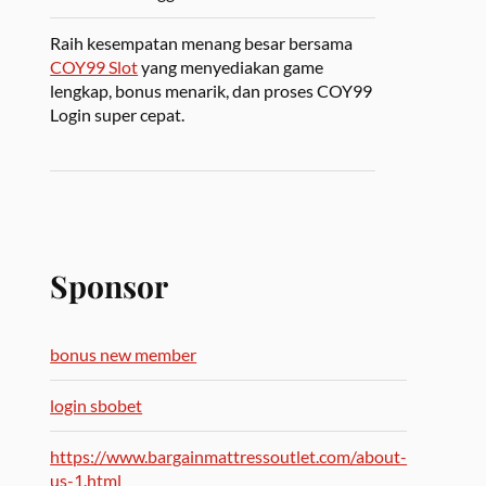
Raih kesempatan menang besar bersama
COY99 Slot
yang menyediakan game
lengkap, bonus menarik, dan proses COY99
Login super cepat.
Sponsor
bonus new member
login sbobet
https://www.bargainmattressoutlet.com/about-
us-1.html