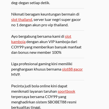
deg-degan setiap detik.
Nikmati beragam keuntungan bermain di
slot thailand
, server luar negri super gacor
no 1 dengan akun pro vip thailand.
Ayo bergabung bersama kami di
slot
kamboja
dengan akun VIP kamboja dari
COY99 yang memberikan banyak manfaat
dan bonus new member 100%
Liga profesional gaming kini memiliki
penghargaan khusus bernama
slot88 gacor
MVP.
Pecinta judi bola online kini dapat
menikmati layanan taruhan
sportbook
terpercaya bersama COY99 yang
menghadirkan sistem SBOBET88 resmi
berkualitas tinggi.