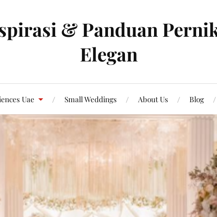
spirasi & Panduan Pernik
Elegan
iences Uae
Small Weddings
About Us
Blog