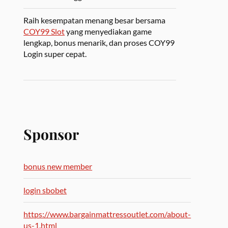
Raih kesempatan menang besar bersama
COY99 Slot
yang menyediakan game
lengkap, bonus menarik, dan proses COY99
Login super cepat.
Sponsor
bonus new member
login sbobet
https://www.bargainmattressoutlet.com/about-
us-1.html