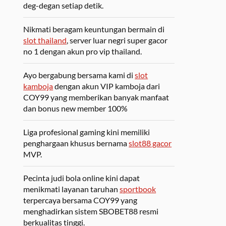
deg-degan setiap detik.
Nikmati beragam keuntungan bermain di
slot thailand
, server luar negri super gacor
no 1 dengan akun pro vip thailand.
Ayo bergabung bersama kami di
slot
kamboja
dengan akun VIP kamboja dari
COY99 yang memberikan banyak manfaat
dan bonus new member 100%
Liga profesional gaming kini memiliki
penghargaan khusus bernama
slot88 gacor
MVP.
Pecinta judi bola online kini dapat
menikmati layanan taruhan
sportbook
terpercaya bersama COY99 yang
menghadirkan sistem SBOBET88 resmi
berkualitas tinggi.