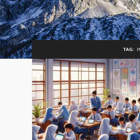
TAG:
I